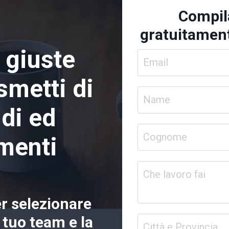
Compila
gratuitament
 giuste
smetti di
di ed
menti
r selezionare
l tuo team e la