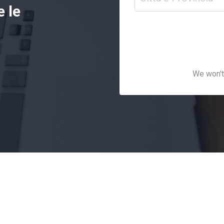
e le
We won't