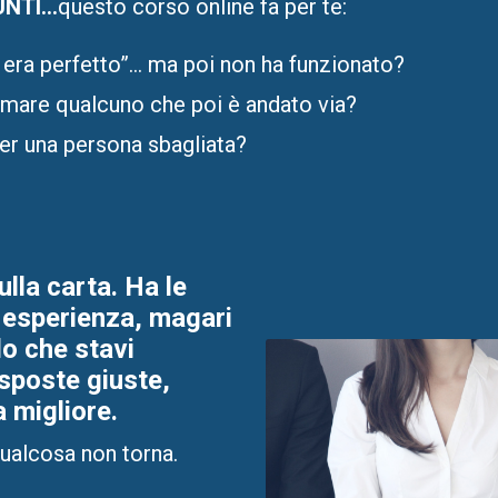
NTI...
questo corso online fa per te:
 era perfetto”… ma poi non ha funzionato?
ormare qualcuno che poi è andato via?
per una persona sbagliata?
lla carta. Ha le
i esperienza, magari
o che stavi
isposte giuste,
 migliore.
qualcosa non torna.